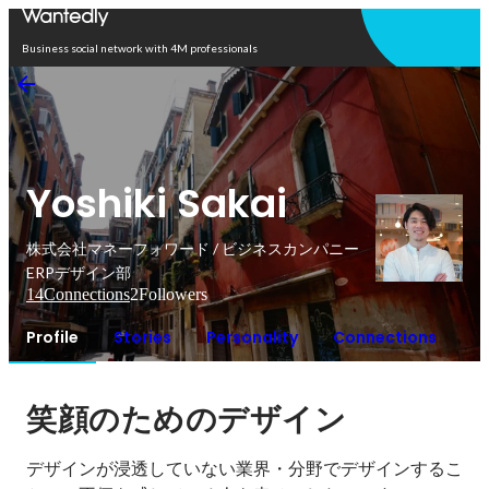
Open in app
Business social network with 4M professionals
Yoshiki Sakai
株式会社マネーフォワード / ビジネスカンパニー
ERPデザイン部
14
Connections
2
Followers
Profile
Stories
Personality
Connections
笑顔のためのデザイン
デザインが浸透していない業界・分野でデザインするこ