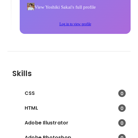
View Yoshiki Sakai's full profile
Log in to view profile
Skills
CSS
0
HTML
0
Adobe Illustrator
0
Adobe Photoshop
0