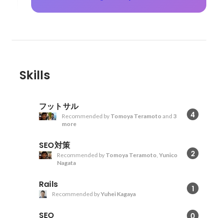
Skills
フットサル
4
Recommended by
Tomoya Teramoto
and
3
more
SEO対策
2
Recommended by
Tomoya Teramoto
,
Yunico
Nagata
Rails
1
Recommended by
Yuhei Kagaya
SEO
0