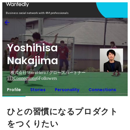
Open in app
Business social network with 4M professionals
Yoshihisa
Nakajima
株式会社StoreHero / グロースパートナー
111
Connections
6
Followers
Profile
Stories
Personality
Connections
ひとの習慣になるプロダクト
をつくりたい