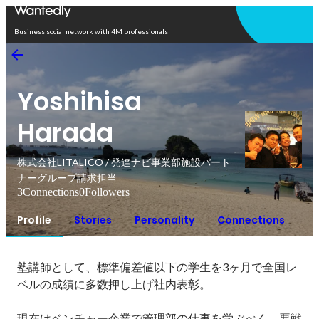
Open in app
Business social network with 4M professionals
Yoshihisa
Harada
株式会社LITALICO / 発達ナビ事業部施設パート
ナーグループ請求担当
3
Connections
0
Followers
Profile
Stories
Personality
Connections
塾講師として、標準偏差値以下の学生を3ヶ月で全国レ
ベルの成績に多数押し上げ社内表彰。

現在はベンチャー企業で管理部の仕事を学ぶべく、悪戦