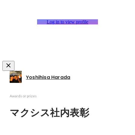
Log in to view profile
Yoshihisa Harada
Awards or prizes
マクシス社内表彰