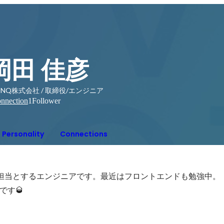
岡田 佳彦
NQ株式会社 / 取締役/エンジニア
nnection
1
Follower
Personality
Connections
担当とするエンジニアです。最近はフロントエンドも勉強中。

す🥃 