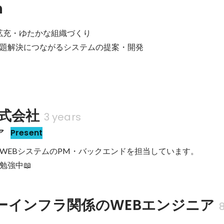
n
拡充・ゆたかな組織づくり

題解決につながるシステムの提案・開発

株式会社
3 years
ア
Present
WEBシステムのPM・バックエンドを担当しています。

勉強中📖
ーインフラ関係のWEBエンジニア