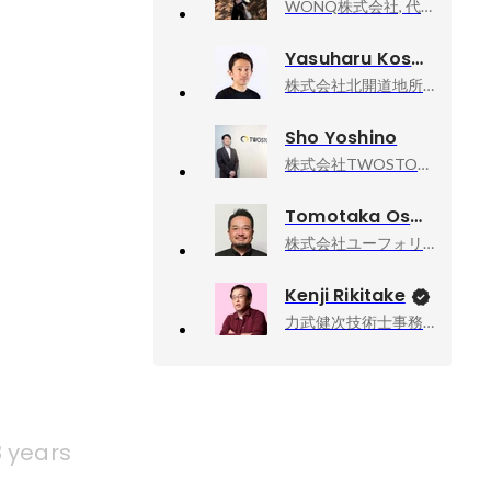
WONQ株式会社, 代表取締役
Yasuharu Kosone
株式会社北開道地所, 最高人事責任者 (CHRO)
Sho Yoshino
株式会社TWOSTONE&Sons, 執行役員
Tomotaka Osawa
株式会社ユーフォリア, エグゼクティブ・ディレクター
Kenji Rikitake
力武健次技術士事務所, 所長
8 years