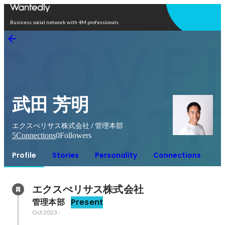
Open in app
Business social network with 4M professionals
武田 芳明
エクスぺリサス株式会社 / 管理本部
5
Connections
0
Followers
Profile
Stories
Personality
Connections
エクスぺリサス株式会社
管理本部
Present
Oct 2023
-