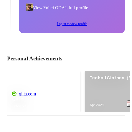
View Yohei ODA's full profile
Log in to view profile
Personal Achievements
TechpitClothes（P
qiita.com
Qiita
Apr 2021
Feb 2021