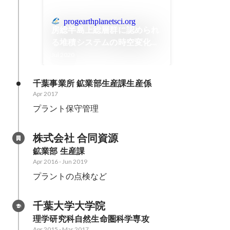
progearthplanetsci.org
房総半島上総層群に認められ
る堆積システムの時空変化：
更新世前弧海盆での深海成塊
Jul 2020
状砂岩の起源
千葉事業所 鉱業部生産課生産係
Apr 2017
プラント保守管理
株式会社 合同資源
鉱業部 生産課
Apr 2016
-
Jun 2019
プラントの点検など
千葉大学大学院
理学研究科自然生命圏科学専攻
Apr 2015
-
Mar 2017