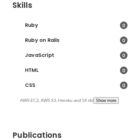
Skills
Ruby
0
Ruby on Rails
0
JavaScript
0
HTML
0
CSS
0
AWS EC2, AWS S3, Heroku
and 14 skills
Show more
Publications