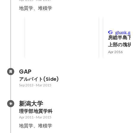
地質学、堆積学
優秀発表賞受賞
Mar 2017
gbank.gsj
房総半島下
上部の塊状
と内部構造(R
Apr 2016
ターセッシ
GAP
アルバイト(Side)
Sep 2013
-
Mar 2015
新潟大学
理学部地質学科
Apr 2011
-
Mar 2015
地質学、堆積学