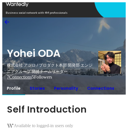
Open in app
Business social network with 4M professionals
Yohei ODA
株式会社 アシロ / プロダクト本部 開発部 エンジ
ニアグループ 開発チームリーダー
7
Connections
5
Followers
Profile
Stories
Personality
Connections
Self Introduction
Available to logged-in users only