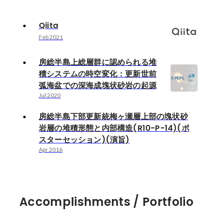
Qiita
Feb 2021
房総半島上総層群に認められる堆
積システムの時空変化：更新世前
弧海盆での深海成塊状砂岩の起源
Jul 2020
房総半島下部更新統梅ヶ瀬層上部の塊状砂
岩層の堆積形態と内部構造(R10-P-14)(ポ
スターセッション)(演旨)
Apr 2016
Accomplishments / Portfolio