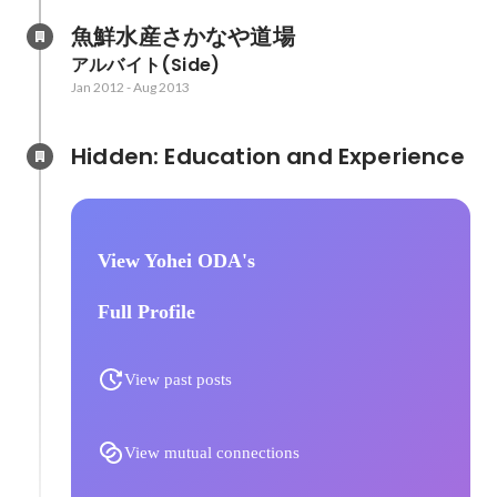
魚鮮水産さかなや道場　
アルバイト(Side)
Jan 2012
-
Aug 2013
Hidden: Education and Experience	
View Yohei ODA's
Full Profile
View past posts
View mutual connections