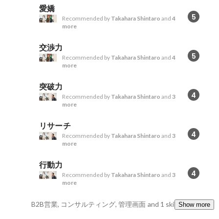
愛嬌
5
Recommended by
Takahara Shintaro
and
4
more
交渉力
5
Recommended by
Takahara Shintaro
and
4
more
突破力
4
Recommended by
Takahara Shintaro
and
3
more
リサーチ
4
Recommended by
Takahara Shintaro
and
3
more
行動力
4
Recommended by
Takahara Shintaro
and
3
more
B2B営業, コンサルティング, 管理画面
and 1 skills
Show more