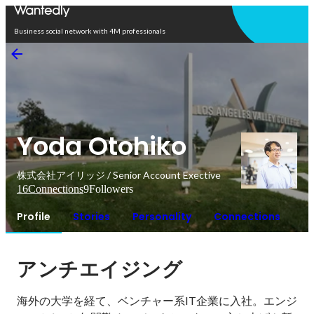
Open in app
Business social network with 4M professionals
Yoda Otohiko
株式会社アイリッジ / Senior Account Exective
16
Connections
9
Followers
Profile
Stories
Personality
Connections
アンチエイジング
海外の大学を経て、ベンチャー系IT企業に入社。エンジ