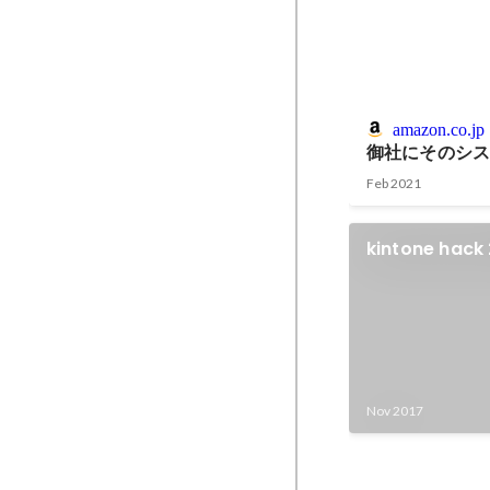
amazon.co.jp
御社にそのシ
Feb 2021
kintone hac
Nov 2017