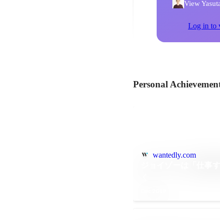
View Yasuta
Log in to 
Personal Achievemen
wantedly.com
ジョイゾーは「仕事
く
Dec 2019