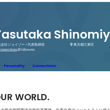
Yasutaka Shinomi
会社ジョイゾー / 代表取締役
東京都江東区
onnections
4
Followers
Personality
Connections
OUR WORLD.
東海大学文学部西洋史学科卒業後、文系出身でメールもろくに使