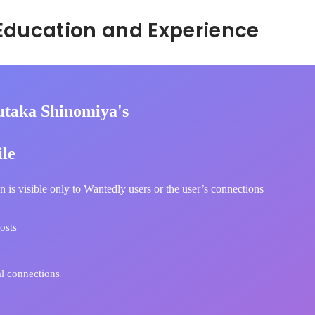
Hidden: Education and Experience	
utaka Shinomiya's
ile
n is visible only to Wantedly users or the user’s connections
osts
l connections