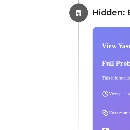
View Yas
Full Prof
This informatio
View past p
View mutua