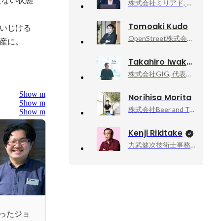
株式会社ミリアド, 代表取締役社長
Tomoaki Kudo
いじける
OpenStreet株式会社, 代表取締役社長 CEO
産に。
Takahiro Iwakami
株式会社GIG, 代表取締役
Show more
Norihisa Morita
Show more
株式会社Beer and Tech, Founder, CEO
Show more
Kenji Rikitake
力武健次技術士事務所, 所長
ったジョ