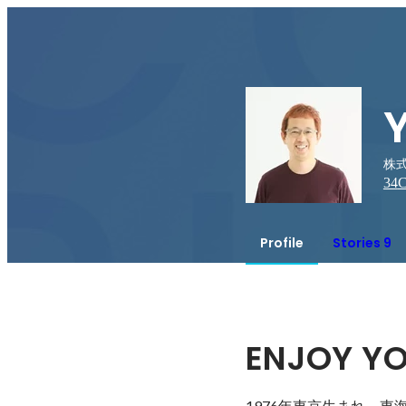
株式
34
C
Profile
Stories 9
ENJOY Y
1976年東京生まれ。