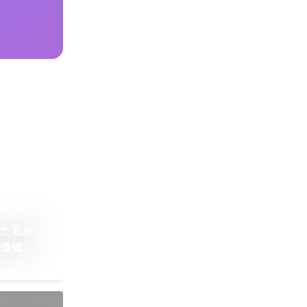
いた私がジ
く価値」