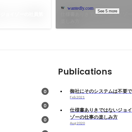
wantedly.com
See 5 more
がジョイゾーの社員第
仕様書ありきではないジョイゾ
楽しみ方
Publications
御社にそのシステムは不要
0
Feb 2021
0
仕様書ありきではないジョ
ゾーの仕事の楽しみ方
0
Aug 2020