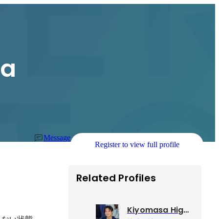
ya
Message
Register to view full profile
Related Profiles
Kiyomasa Higuchi
えない状態