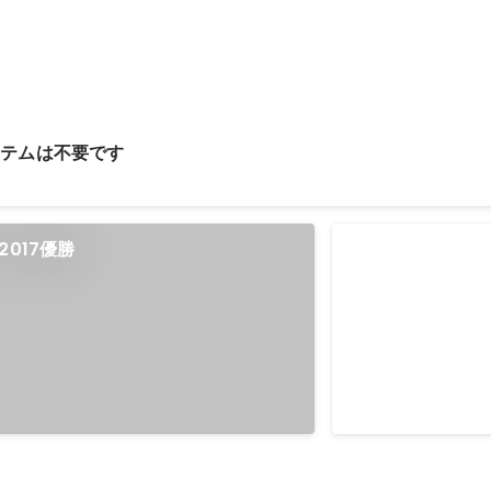
ステムは不要です
k 2017優勝
kintoneの対面
わせ数
Jun 2014
8