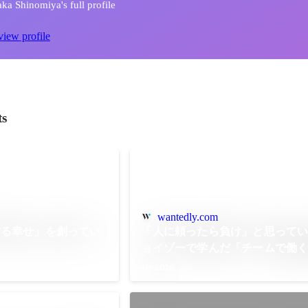
ka Shinomiya's full profile
view profile
ts
wantedly.com
する幸せ」を創ってい
「人に頼ったら負け」と思って
ョイゾーで学んだ「チームで働
Jan 2020