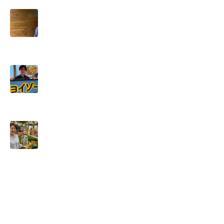
に
さ
」
会