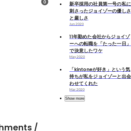
0
新卒採用の社員第一号の私
刺さったジョイゾーの優し
と厳しさ
Jun 2020
11年勤めた会社からジョイゾ
ーへの転職を「たった一日
で決意したワケ
May 2020
「kintoneが好き」という気
持ちが私をジョイゾーと出
わせてくれた
Mar 2020
Show more
hments /