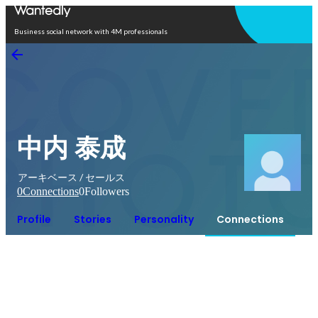
Open in app
Business social network with 4M professionals
中内 泰成
アーキベース / セールス
0
Connections
0
Followers
Profile
Stories
Personality
Connections