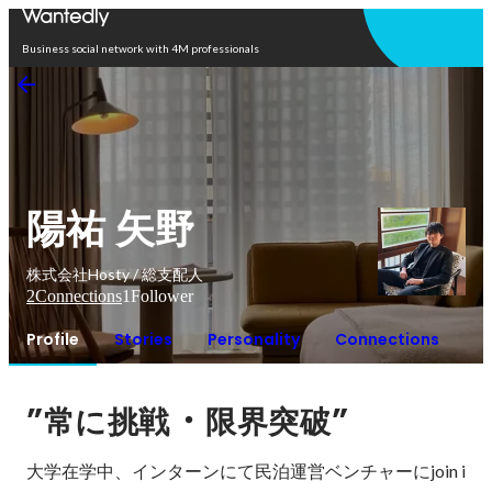
Open in app
Business social network with 4M professionals
陽祐 矢野
株式会社Hosty / 総支配人
2
Connections
1
Follower
Profile
Stories
Personality
Connections
”
・
”
常に挑戦
限界突破
大学在学中、インターンにて民泊運営ベンチャーにjoin i