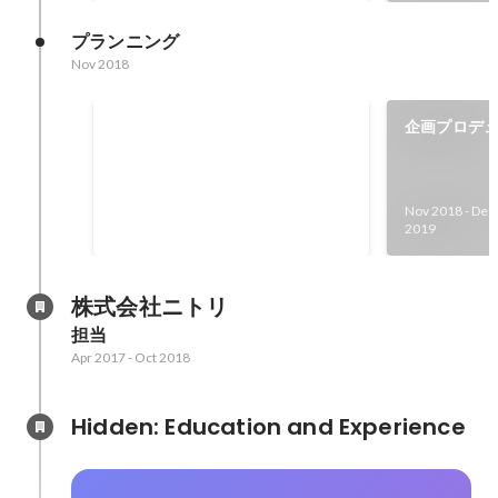
プランニング
Nov 2018
開業件数
企画プロデ
Nov 2018
-
Dec 2019
27
Nov 2018
-
Dec
棟
2019
株式会社ニトリ
担当
Apr 2017
-
Oct 2018
Hidden: Education and Experience	