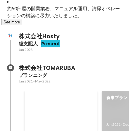
n

約50部屋の開業業務、マニュアル運用、清掃オペレー
ションの構築に尽力いたしました。
See more
株式会社Hosty
総支配人
Present
Jan 2023
-
株式会社TOMARUBA
プランニング
Jan 2021
-
May 2022
提携企業
食事プラン
Jan 2021
-
Dec 2021
12
店舗
Jan 2021
-
Dec 