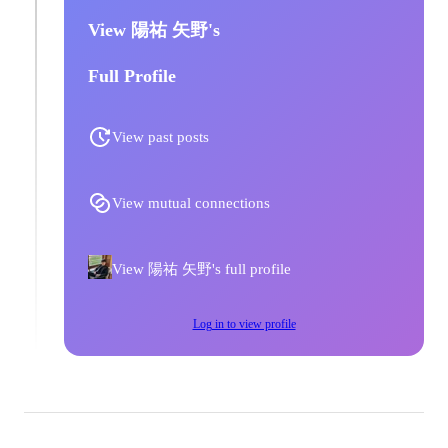
View 陽祐 矢野's
Full Profile
View past posts
View mutual connections
View 陽祐 矢野's full profile
Log in to view profile