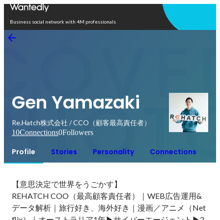
Open in app
Business social network with 4M professionals
Gen Yamazaki
Re.Hatch株式会社 / CCO（顧客最高責任者）
10
Connections
0
Followers
Profile
Stories
Personality
Connections
【意思決定で世界をうごかす】

REHATCH COO（最高顧客責任者）｜WEB広告運用&
データ解析｜旅行好き、海外好き｜漫画／アニメ（Net
flix）｜オーストラリア1年▶︎サイバーエージェント▶︎2