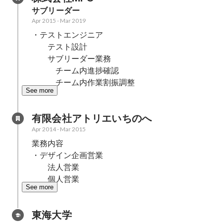
サブリーダー
Apr 2015
-
Mar 2019
・テストエンジニア

　　テスト設計

　　サブリーダー業務

　　　チーム内進捗確認

　　　チーム内作業割振調整
See more
有限会社アトリエいちのへ
Apr 2014
-
Mar 2015
業務内容

・デザイン企画営業

　　法人営業

　　個人営業
See more
東海大学