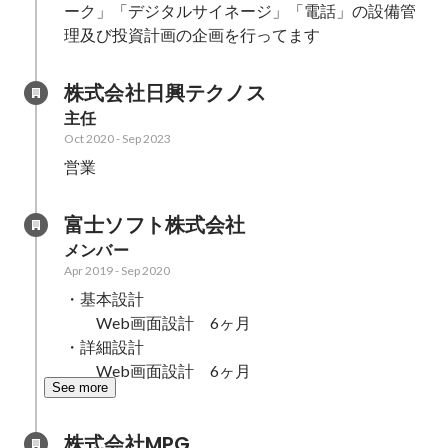
ーク」「デジタルサイネージ」「電話」の設備管
理及び投資計画の企画を行ってます
株式会社日興テクノス
主任
Oct 2020
-
Sep 2023
営業
富士ソフト株式会社
メンバー
Apr 2019
-
Sep 2020
・基本設計

　　Web画面設計　6ヶ月

・詳細設計

　　Web画面設計　6ヶ月
See more
株式会社MPG