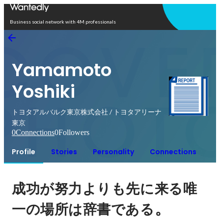
Open in app
Business social network with 4M professionals
Yamamoto
Yoshiki
トヨタアルバルク東京株式会社 / トヨタアリーナ
東京
0
Connections
0
Followers
Profile
Stories
Personality
Connections
成功が努力よりも先に来る唯
。
一の場所は辞書である