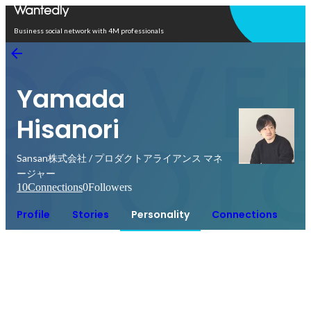
Open in app
Business social network with 4M professionals
Yamada
Hisanori
Sansan株式会社 / プロダクトアライアンス マネ
ージャー
10
Connections
0
Followers
Profile
Stories
Personality
Connections