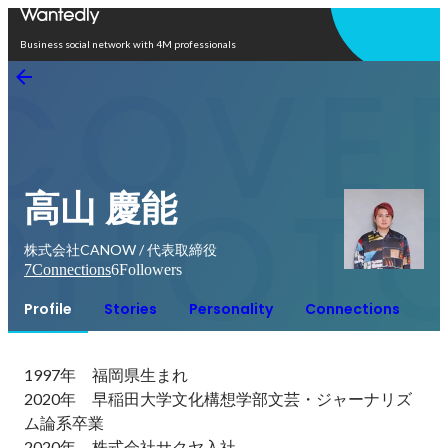
Open in app
Business social network with 4M professionals
高山 慶能
株式会社CANOW / 代表取締役
7
Connections
6
Followers
Profile
Stories
Personality
Connections
1997年　福岡県生まれ

2020年　早稲田大学文化構想学部文芸・ジャーナリズ
ム論系卒業

2020年　株式会社サクヤ入社
