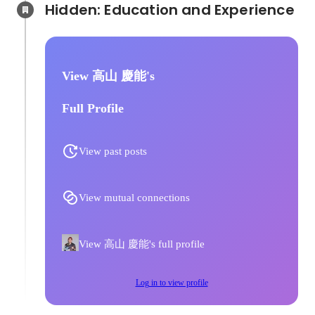
Hidden: Education and Experience	
View 高山 慶能's
Full Profile
View past posts
View mutual connections
View 高山 慶能's full profile
Log in to view profile