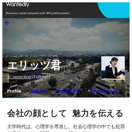
Open in app
Business social network with 4M professionals
エリッツ君
1
Connection
1
Follower
Profile
Stories
Personality
Connections
会社の顔として
魅力を伝える
大学時代は、心理学を専攻し、社会心理学の中でも犯罪