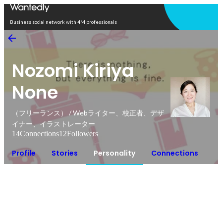
Open in app
Business social network with 4M professionals
Nozomi Kiriya
None
（フリーランス） / Webライター、校正者、デザ
イナー、イラストレーター
14
Connections
12
Followers
Profile
Stories
Personality
Connections