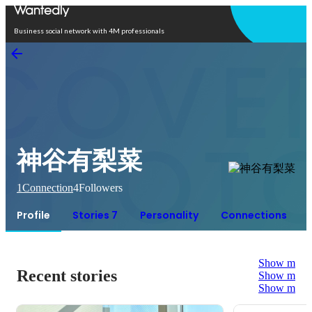
Open in app
Business social network with 4M professionals
神谷有梨菜
1
Connection
4
Followers
Profile
Stories 7
Personality
Connections
Show more
Recent stories
Show more
Show more