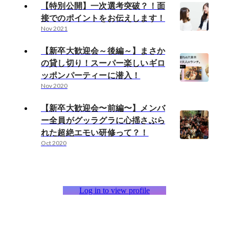
【特別公開】一次選考突破？！面
接でのポイントをお伝えします！
Nov 2021
【新卒大歓迎会～後編～】まさか
の貸し切り！スーパー楽しいギロ
ッポンパーティーに潜入！
Nov 2020
【新卒大歓迎会〜前編〜】メンバ
ー全員がグッラグラに心揺さぶら
れた超絶エモい研修って？！
Oct 2020
Log in to view profile