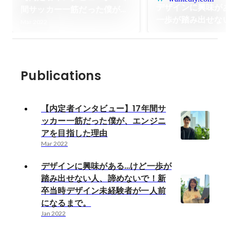
デザインに興味があ
間サッカー一筋だった僕が、
一歩が踏み出せな
エンジニアを目指した理由
Mar 2022
ないで！新卒当時
経験者が一人前に
Publications
【内定者インタビュー】17年間サ
ッカー一筋だった僕が、エンジニ
アを目指した理由
Mar 2022
デザインに興味がある…けど一歩が
踏み出せない人、諦めないで！新
卒当時デザイン未経験者が一人前
になるまで。
Jan 2022