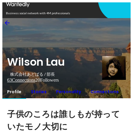
Open in app
Business social network with 4M professionals
Wilson Lau
株式会社あどばる / 部長
63
Connections
20
Followers
Profile
Stories
Personality
Connections
子供のころは誰しもが持って
いたモノ大切に