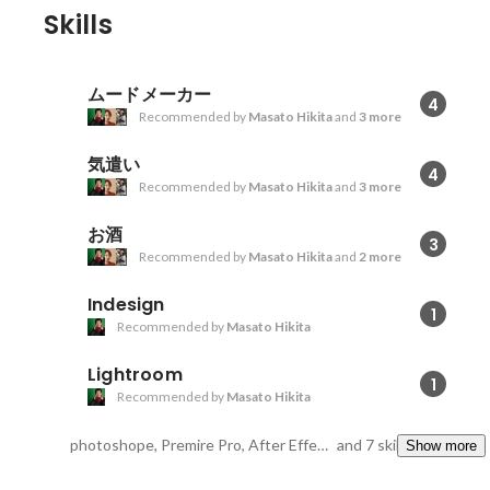
Skills
ムードメーカー
4
Recommended by
Masato Hikita
and
3 more
気遣い
4
Recommended by
Masato Hikita
and
3 more
お酒
3
Recommended by
Masato Hikita
and
2 more
Indesign
1
Recommended by
Masato Hikita
Lightroom
1
Recommended by
Masato Hikita
photoshope, Premire Pro, After Effects.
and 7 skills
Show more