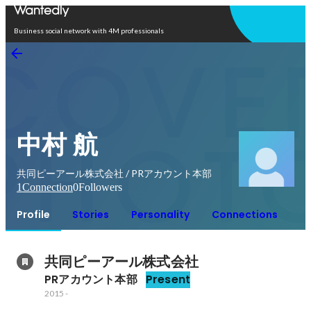
Open in app
Business social network with 4M professionals
中村 航
共同ピーアール株式会社 / PRアカウント本部
1
Connection
0
Followers
Profile
Stories
Personality
Connections
共同ピーアール株式会社
PRアカウント本部
Present
2015
-