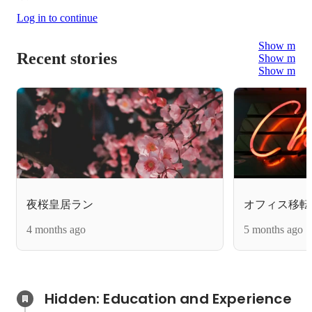
Log in to continue
Show more
Recent stories
Show more
Show more
夜桜皇居ラン
オフィス移転
4 months ago
5 months ago
Hidden: Education and Experience	