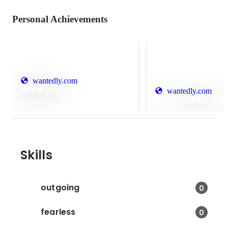
Personal Achievements
wantedly.com
夜桜皇居ラン
wantedly.com
オフィス移転のお
Apr 2026
Skills
outgoing
0
fearless
0