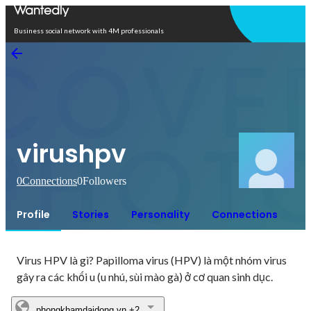
Open in app
Business social network with 4M professionals
virushpv
0
Connections
0
Followers
Profile
Stories
Personality
Connections
Virus HPV là gì? Papilloma virus (HPV) là một nhóm virus 
gây ra các khối u (u nhú, sùi mào gà) ở cơ quan sinh dục.
phongkhamdaidong.vn
+2