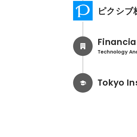
ピクシブ
Financial
Technology An
Tokyo In