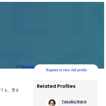
Message
Register to view full profile
Related Profiles
っても、焚き
Tasuku Nara