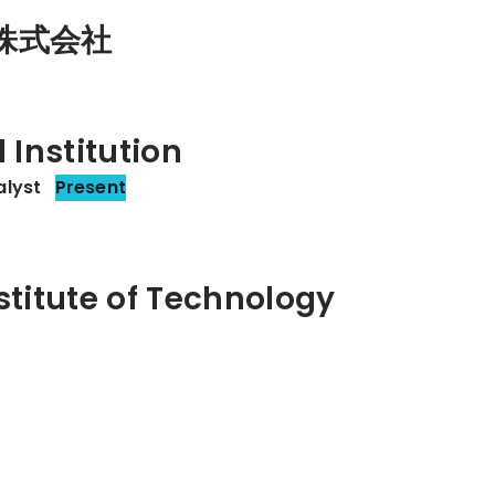
株式会社
 Institution
alyst
Present
stitute of Technology