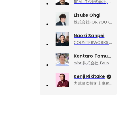
REALITY株式会社, Platform事業本部 / Product部 / Engagementグループ / PdMマネージャー
Eisuke Ohgi
株式会社FOR YOU / FOR YOU Inc., IP Produce Div. 執行役員
Naoki Sanpei
COUNTERWORKS inc, CEO
Kentaro Tamura
mint 株式会社, Founder & Ceo
Kenji Rikitake
力武健次技術士事務所, 所長