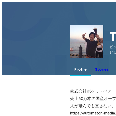
ピ
14
C
Profile
Stories
株式会社ポケットペア　
売上60万本の国産オー
火が飛んでも直さない、
https://automaton-media