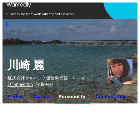
Open in app
Business social network with 4M professionals
川崎 麗
株式会社クルイト / 保険事業部 リーダー
1
Connection
1
Follower
Profile
Stories
Personality
Connections