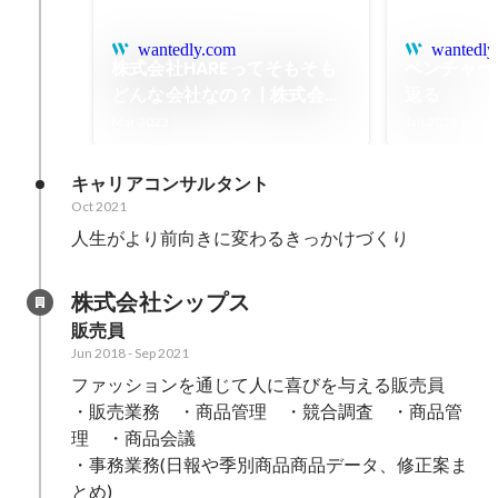
wantedly.com
wantedly
株式会社HAREってそもそも
ベンチャー
どんな会社なの？ | 株式会社
返る
HARE
Mar 2023
Jan 2023
キャリアコンサルタント
Oct 2021
人生がより前向きに変わるきっかけづくり
株式会社シップス
販売員　
Jun 2018
-
Sep 2021
ファッションを通じて人に喜びを与える販売員

・販売業務　・商品管理　・競合調査　・商品管
理　・商品会議

・事務業務(日報や季別商品商品データ、修正案ま
とめ)　