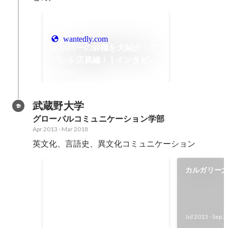
wantedly.com
メンバーの前職を大紹介！ア
パレル店員編！ | インタビュ
ー / Interview
Jun 2018
武蔵野大学
グローバルコミュニケーション学部
Apr 2013
-
Mar 2018
英文化、言語史、異文化コミュニケーション
銘傳大学(Ming chuan
カルガリー大学(
university) 短期留学
Calgary
英語、中国語短期プログラム修了
Jul 2014
-
Aug 2014
Jul 2013
-
Sep 2