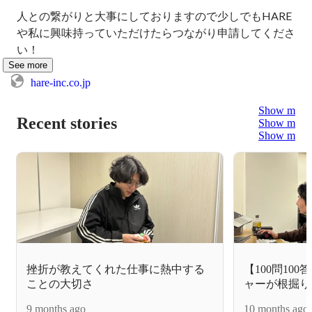
人との繋がりと大事にしておりますので少しでもHARE
や私に興味持っていただけたらつながり申請してくださ
い！
See more
hare-inc.co.jp
Show more
Recent stories
Show more
Show more
挫折が教えてくれた仕事に熱中する
【100問100答】
ことの大切さ
ャーが根掘り
9 months ago
10 months ago