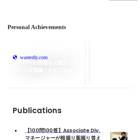
Personal Achievements
Wantedly Awards
BEST100
wantedly.com
メンバーの前職を大紹介！ア
Oct 2024
パレル店員編！ | インタビュ
ー / Interview
Jan 2025
Publications
【100問100答】Associate Div.
マネージャーが根掘り葉掘り答え