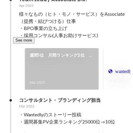
Apr 2023
様々なもの（ヒト・モノ・サービス）をAssociate
（提携・結びつける）仕事

・BPO事業の立ち上げ

・採用コンサル(人事お助けサービス)
See more
週間1位 月間ランキング2位 獲
得
wantedly
心も体も温
Mar 2025
Feb 2025
コンサルタント・ブランディング担当
Mar 2022
・Wantedlyのストーリー投稿

・週間募集PV企業ランキング25000位→10位