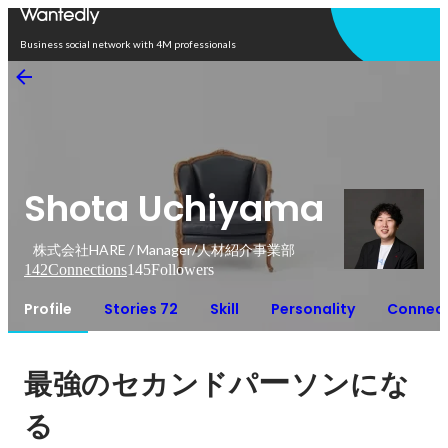
Open in app
Business social network with 4M professionals
Shota Uchiyama
株式会社HARE / Manager/人材紹介事業部
142
Connections
145
Followers
Profile
Stories 72
Skill
Personality
Connect
ー
最強のセカンドパ
ソンにな
る