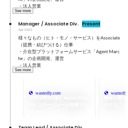
・法人営業
See more
Manager / Associate Div.
Present
Apr 2025
様々なもの（ヒト・モノ・サービス）をAssociate
（提携・結びつける）仕事

・介在型プラットフォームサービス「Agent Marc
he」の企画開発、運営

・法人営業
See more
wantedly.com
wantedly
【100問100答】Associate
挫折が教え
Div.マネージャーが根掘り葉
中すること
掘り答えてみた
Oct 2025
Oct 2025
Team Lead / Associate Div.