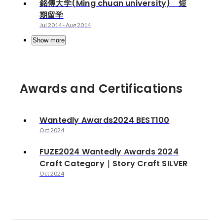
銘傳大学(Ming chuan university) 短
期留学
Jul 2014
-
Aug 2014
Show more
Awards and Certifications
Wantedly Awards2024 BEST100
Oct 2024
FUZE2024 Wantedly Awards 2024
Craft Category｜Story Craft SILVER
Oct 2024