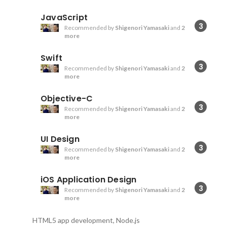
JavaScript
3
Recommended by
Shigenori Yamasaki
and
2
more
Swift
3
Recommended by
Shigenori Yamasaki
and
2
more
Objective-C
3
Recommended by
Shigenori Yamasaki
and
2
more
UI Design
3
Recommended by
Shigenori Yamasaki
and
2
more
iOS Application Design
3
Recommended by
Shigenori Yamasaki
and
2
more
HTML5 app development, Node.js