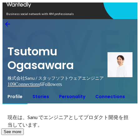
Open in app
Business social network with 4M professionals
Tsutomu
Ogasawara
株式会社Sanu / スタッフソフトウェアエンジニア
109
Connections
6
Followers
Profile
Stories
Personality
Connections
現在は、Sanu でエンジニアとしてプロダクト開発を担
当しています。
See more