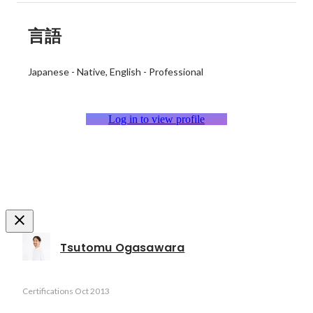
言語
Japanese
-
Native
English
-
Professional
Log in to view profile
Tsutomu Ogasawara
Certifications
Oct 2013