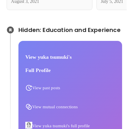
August 3, 2021
July 5, 2021
Hidden: Education and Experience	
View yuka tsumuki's
Full Profile
View past posts
View mutual connections
View yuka tsumuki's full profile