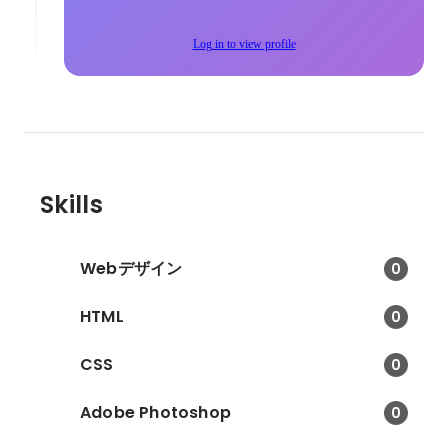
Log in to view profile
Skills
Webデザイン
0
HTML
0
CSS
0
Adobe Photoshop
0