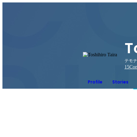
T
テモナ
15
Con
Profile
Stories