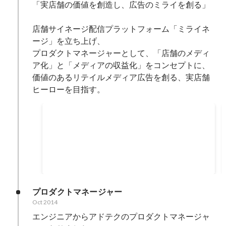
「実店舗の価値を創造し、広告のミライを創る」

店舗サイネージ配信プラットフォーム「ミライネ
ージ」を立ち上げ、

プロダクトマネージャーとして、「店舗のメディ
ア化」と「メディアの収益化」をコンセプトに、

価値のあるリテイルメディア広告を創る、実店舗
サイバーエージェントのサイネージを紹介
します！
イベントを企画したので、参加者を募集してま
す！ 【エンジニア向け】CyberAgent
OnlineMeetup ~AI事業本部が取り組む小売DX~
Nov 2022
https://cyberagent.connpass.com/event/263271/
プロダクトマネージャー
Oct 2014
エンジニアからアドテクのプロダクトマネージャ