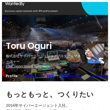
Open in app
Business social network with 4M professionals
Toru Oguri
株式会社サイバーエージェント / プロダクトマネ
ージャー
194
Connections
61
Followers
Profile
Stories
Skill
Personality
Connectio
、
もっともっと
つくりたい
2014年サイバーエージェント入社。
