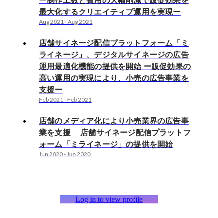
ー制作工数と費用の大幅削減で販促効果を
最大化するクリエイティブ運用を実現ー
Aug 2021
-
Aug 2021
店舗サイネージ配信プラットフォーム「ミ
ライネージ」、デジタルサイネージの広告
運用最適化機能の提供を開始 ー販促効果の
高い運用の実現により、小売の広告事業を
支援ー
Feb 2021
-
Feb 2021
店舗のメディア化により小売業界の広告事
業を支援 店舗サイネージ配信プラットフ
ォーム「ミライネージ」の提供を開始
Jun 2020
-
Jun 2020
Log in to view profile