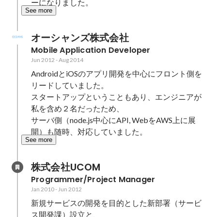
ーになりました。
See more
オーシャンズ株式会社
Mobile Application Developer
Jun 2012
-
Aug 2014
AndroidとiOSのアプリ開発を中心にフロント側を
リードしていました。

スタートアップということもあり、エンジニアが
私を含め２名だったため、

サーバ側（node.js中心にAPI, WebをAWS上に展
開）も随時、対応していました。
See more
株式会社UCOM
Programmer/Project Manager
Jan 2010
-
Jun 2012
新規サービスの開発を目的とした新部署（サービ
ス開発課）設立と、
