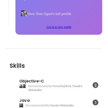
View Toru Oguri's full profile
Log in to view profile
Skills
Objective-C
2
Recommended by
Yoonchul Koh
,
Yusuke
Watanabe
Java
1
Recommended by
Yusuke Watanabe