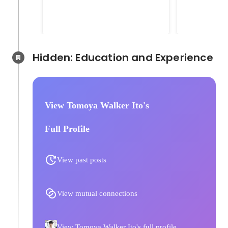
ンションを購入し、セルフリノベ
テンフリーの
ーションを行いました。
クラウドファ
円を集めまし
Hidden: Education and Experience	
View Tomoya Walker Ito's
Full Profile
View past posts
View mutual connections
View Tomoya Walker Ito's full profile