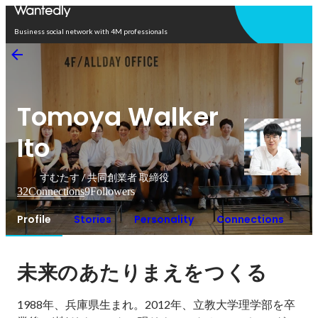
Open in app
Business social network with 4M professionals
Tomoya Walker
Ito
すむたす / 共同創業者 取締役
32
Connections
9
Followers
Profile
Stories
Personality
Connections
未来のあたりまえをつくる
1988年、兵庫県生まれ。2012年、立教大学理学部を卒