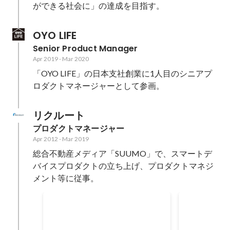
ができる社会に」の達成を目指す。
OYO LIFE
Senior Product Manager
Apr 2019
-
Mar 2020
「OYO LIFE」の日本支社創業に1人目のシニアプ
ロダクトマネージャーとして参画。
リクルート
プロダクトマネージャー
Apr 2012
-
Mar 2019
総合不動産メディア「SUUMO」で、スマートデ
バイスプロダクトの立ち上げ、プロダクトマネジ
メント等に従事。
南青山の中古マンションリノ
グルテンフ
ベーションPJ
発
南青山にある当時築46年の中古マ
医師と共同し