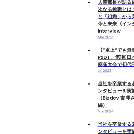
人事部長が語る
次なる挑戦とは
と「組織」から見
今と未来《インタ
Interview
Mar 2026
【“卓上”でも無
PxDT、第1回
麻雀大会で初代
Jul 2025
当社を卒業する
ンタビューを実
（Bizdev 吉
編）
Nov 2024
当社を卒業する
ンタビューを実