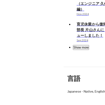
（エンジニア 久
編）
Nov 2024
育児休業から復
部長 片山さん
ューしました！
Sep 2024
Show more
言語
Japanese
-
Native
Englis