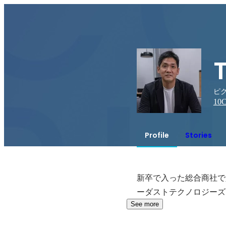
ピ
10
C
Profile
Stories
新卒で入った総合商社で
ーダストテクノロジーズ
See more