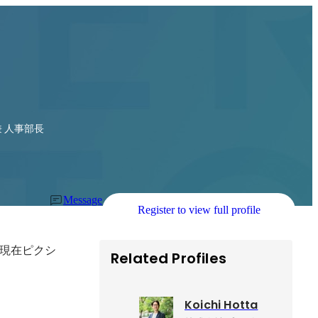
 人事部長
Message
Register to view full profile
現在ピクシ
Related Profiles
Koichi Hotta