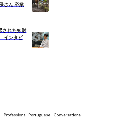
保さん 卒業
帰された知財
に インタビ
h
-
Professional
Portuguese
-
Conversational