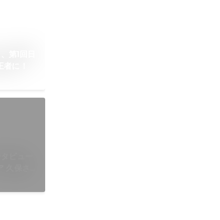
T、第1回日
王者に！
ンタビュー
 久保さ