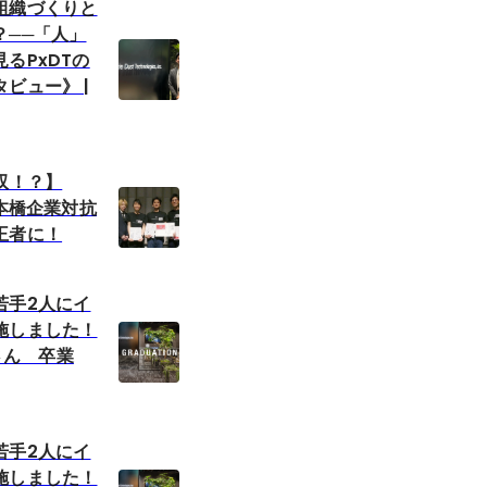
組織づくりと
？──「人」
るPxDTの
ビュー》 |
双！？】
日本橋企業対抗
王者に！
若手2人にイ
施しました！
澤さん 卒業
若手2人にイ
施しました！