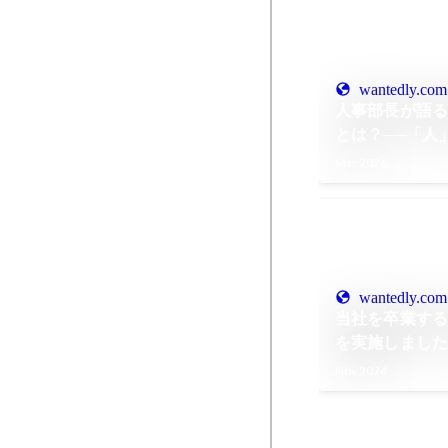
wantedly.com
人事部長が語
とは？──「人
PxDTの今と未
Mar 2026
Interview
wantedly.com
当社を卒業する
を実施しました
卒業編）
Nov 2024