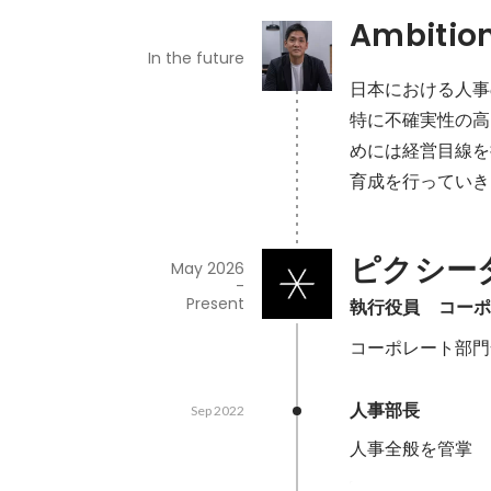
Ambitio
In the future
日本における人事
特に不確実性の高
めには経営目線を
育成を行っていき
ピクシー
May 2026
-
Present
執行役員　コーポ
コーポレート部門
人事部長
Sep 2022
人事全般を管掌