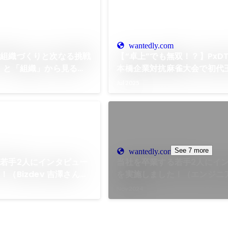
wantedly.com
る組織づくりと次なる挑戦
【“卓上”でも無双！？】PxD
」と「組織」から見る
本橋企業対抗麻雀大会で初代
来《インタビュー》 |
Jul 2025
See 7 more
wantedly.com
若手2人にインタビュー
当社を卒業する若手2人にイ
！（Bizdev 吉澤さん
を実施しました！（エンジニア
ん 卒業編）
Nov 2024