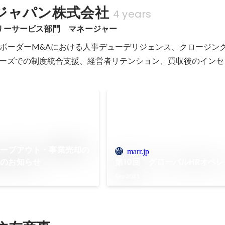
ジャパン株式会社
4 years
リーサービス部門　マネージャー
ボーダーM&Aにおける人事デューデリジェンス、クロージン
ェーズでの制度統合支援、経営者リテンション、買収後のインセ
カーブアウト・事業売却の
marr.jp
版のお知らせ
第10回 グローバルHRオペ
Sep 2021