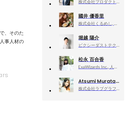
株式会社プロダクトフォース, 人事
國井 優香里
株式会社くるめし, 人事
で、そのた
堀越 陽介
人事人材の
ピクシーダストテクノロジーズ株式会社, 人事部
松永 百合香
ExaWizards Inc., 人事 採用部
ars
Atsumi Murata
株式会社ラブグラフ, Co-founder & CCO