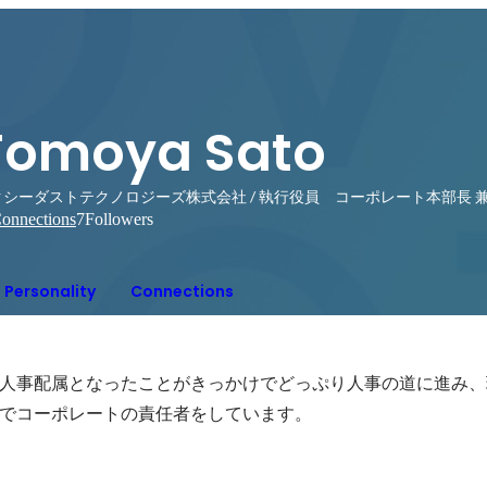
Tomoya Sato
クシーダストテクノロジーズ株式会社 / 執行役員 コーポレート本部長 兼
onnections
7
Followers
Personality
Connections
人事配属となったことがきっかけでどっぷり人事の道に進み、
でコーポレートの責任者をしています。