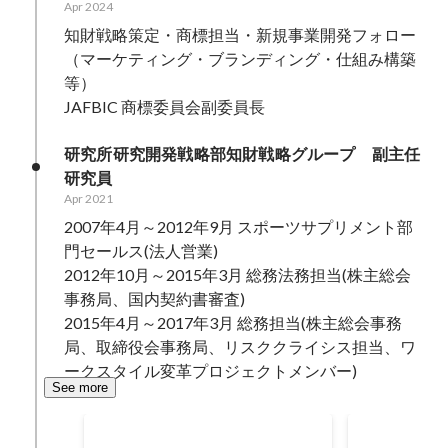
Apr 2024
知財戦略策定・商標担当・新規事業開発フォロー
（マーケティング・ブランディング・仕組み構築
等）

JAFBIC 商標委員会副委員長
研究所研究開発戦略部知財戦略グループ　副主任
研究員
Apr 2021
2007年4月～2012年9月 スポーツサプリメント部
門セールス(法人営業)

2012年10月～2015年3月 総務法務担当(株主総会
事務局、国内契約書審査)

2015年4月～2017年3月 総務担当(株主総会事務
局、取締役会事務局、リスククライシス担当、ワ
ークスタイル変革プロジェクトメンバー)
See more
ワークスタイル変革プロジェ
スタートア