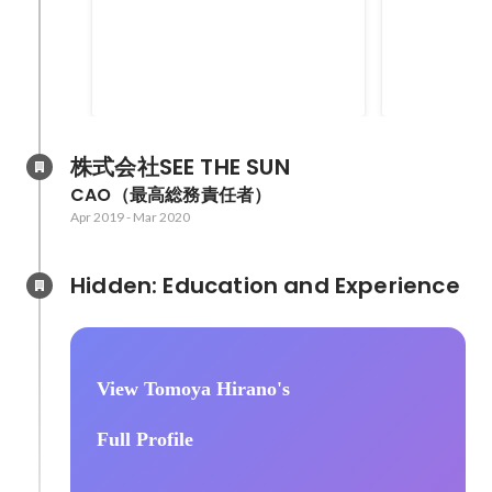
クト
イノベーシ
会社の成長にあった新しいマネー
「未活用の新
発
ジメント制度の追求を目的とした
しい商品開発
働き方改革プロジェクト そのなか
ンなものづく
で本社オフィス変革プロジェクト
を持つスター
とスマートフォン導入プロジェク
ロジェクトを
トのリーダーを担当
株式会社SEE THE SUN
CAO（最高総務責任者）
Apr 2019
-
Mar 2020
Hidden: Education and Experience	
View Tomoya Hirano's
Full Profile