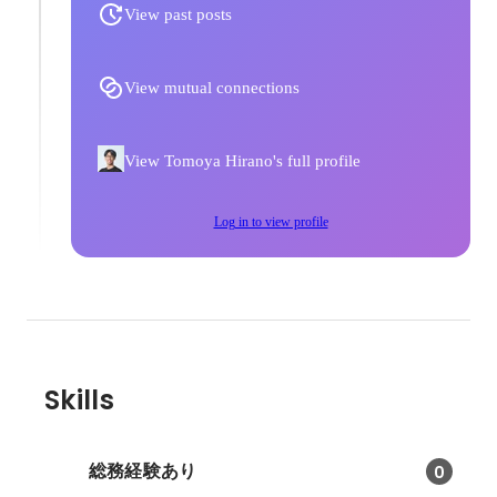
View past posts
View mutual connections
View Tomoya Hirano's full profile
Log in to view profile
Skills
総務経験あり
0