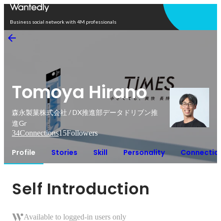
Open in app
Business social network with 4M professionals
Tomoya Hirano
森永製菓株式会社 / DX推進部データドリブン推
進Gr
34
Connections
15
Followers
Profile
Stories
Skill
Personality
Connectio
Self Introduction
Available to logged-in users only