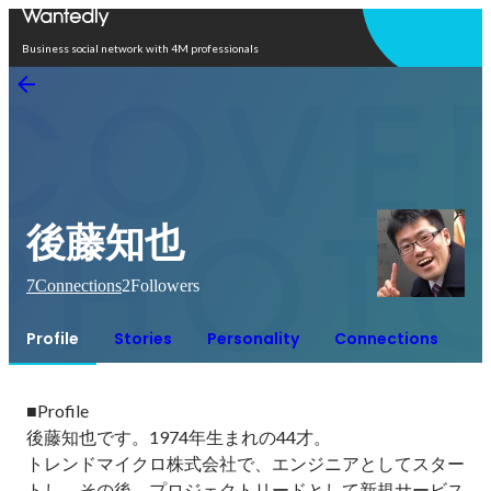
Open in app
Business social network with 4M professionals
後藤知也
7
Connections
2
Followers
Profile
Stories
Personality
Connections
■Profile

後藤知也です。1974年生まれの44才。

トレンドマイクロ株式会社で、エンジニアとしてスター
トし、その後、プロジェクトリードとして新規サービス