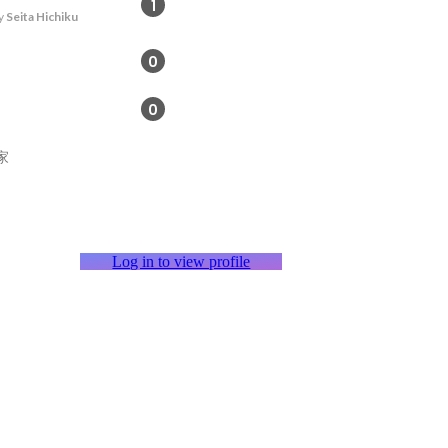
1
y
Seita Hichiku
0
0
家
Log in to view profile