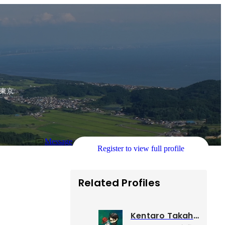
東京
Message
Register to view full profile
Related Profiles
Kentaro Takahashi