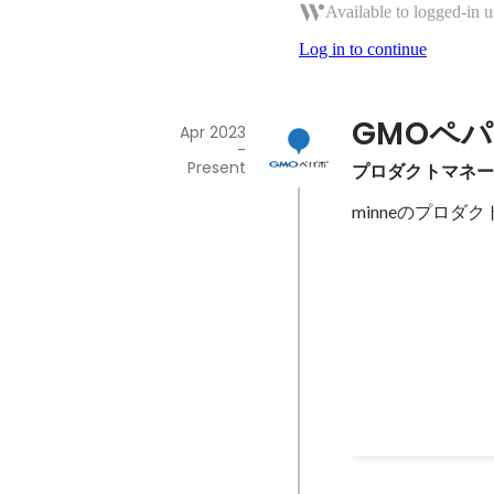
Available to logged-in u
Log in to continue
GMOペ
Apr 2023
-
Present
プロダクトマネ
minneのプロダ
minne PLU
Jan 2024
-
May 2024