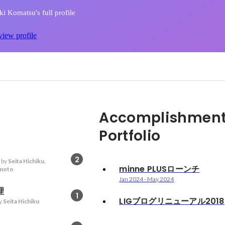
 Komatsu's full profile
view profile
Accomplishment
Portfolio
2
 by
Seita Hichiku
,
minne PLUSローンチ
moto
Jan 2024
-
May 2024
理
1
LIGブログリニューアル2018
y
Seita Hichiku