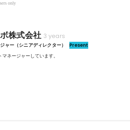
sers only
パボ株式会社
3 years
ージャー（シニアディレクター）
Present
クトマネージャーしています。
Sローンチ