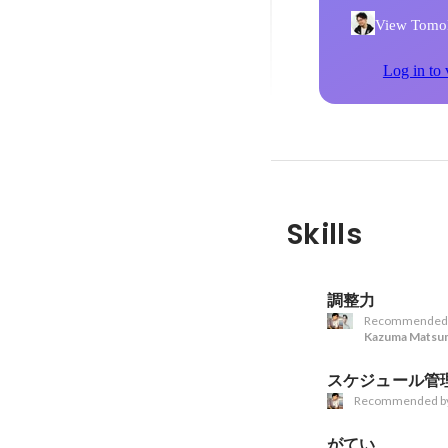
View Tomoki
Log in to 
Skills
調整力
Recommended
Kazuma Matsu
スケジュール管
Recommended b
がてい