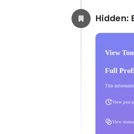
View Tom
Full Prof
This informatio
View past p
View mutua