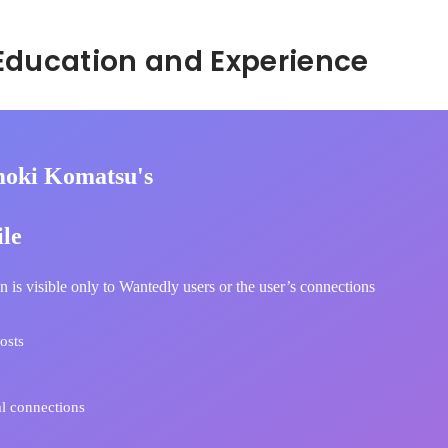
Hidden: Education and Experience	
oki Komatsu's
ile
n is visible only to Wantedly users or the user’s connections
osts
l connections