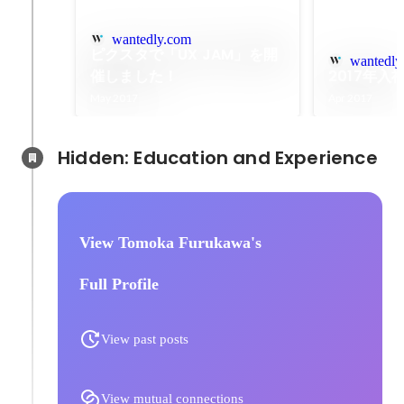
wantedly.com
ピクスタで「UX JAM」を開
wantedly
催しました！
2017年
May 2017
Apr 2017
Hidden: Education and Experience	
View Tomoka Furukawa's
Full Profile
View past posts
View mutual connections