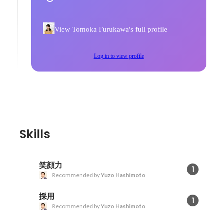
View Tomoka Furukawa's full profile
Log in to view profile
Skills
笑顔力
1
Recommended by
Yuzo Hashimoto
採用
1
Recommended by
Yuzo Hashimoto