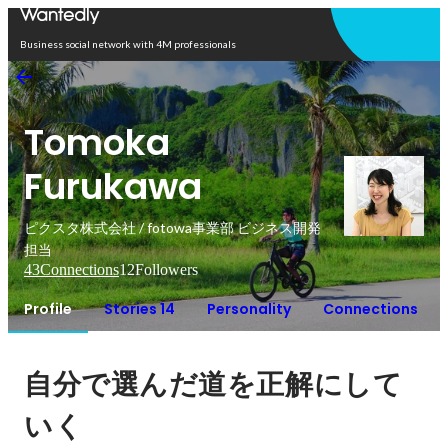
Open in app
Business social network with 4M professionals
Tomoka
Furukawa
ピクスタ株式会社 / fotowa事業部 ビジネス開発
担当
43
Connections
12
Followers
Profile
Stories 14
Personality
Connections
自分で選んだ道を正解にして
いく