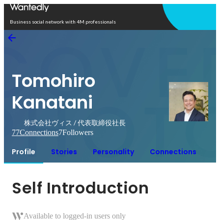
Open in app
Business social network with 4M professionals
Tomohiro
Kanatani
株式会社ヴィス / 代表取締役社長
77
Connections
7
Followers
Profile
Stories
Personality
Connections
Self Introduction
Available to logged-in users only