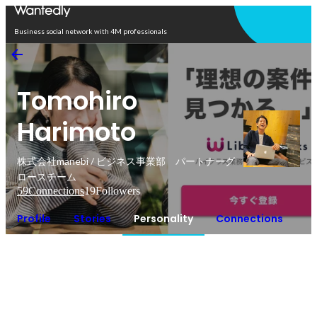
Open in app
Business social network with 4M professionals
Tomohiro
Harimoto
株式会社manebi / ビジネス事業部 パートナーグ
ロースチーム
59
Connections
19
Followers
Profile
Stories
Personality
Connections