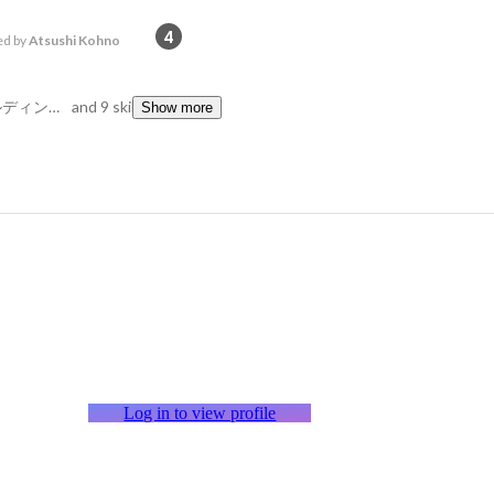
4
d by
Atsushi Kohno
Insurance, チームビルディング, ツッコミ
and 9 skills
Show more
Log in to view profile