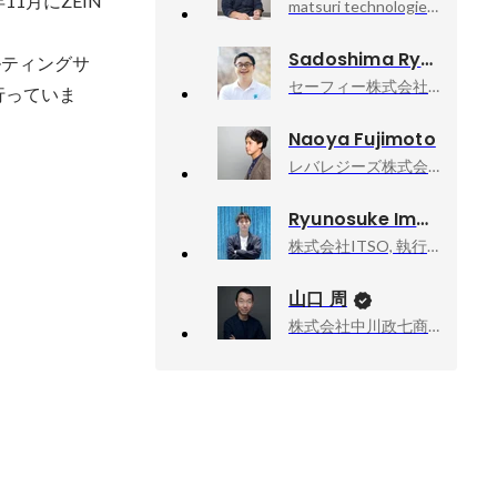
1月にZEIN
matsuri technologies, CEO&Founder
Sadoshima Ryuhei
ルティングサ
セーフィー株式会社, 代表取締役社長 Founder
行っていま
Naoya Fujimoto
レバレジーズ株式会社, 執行役員
Ryunosuke Imaeda
株式会社ITSO, 執行役員
山口 周
株式会社中川政七商店, 社外取締役