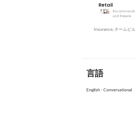
Retail
Recommende
and
3 more
言語
English
-
Conversational