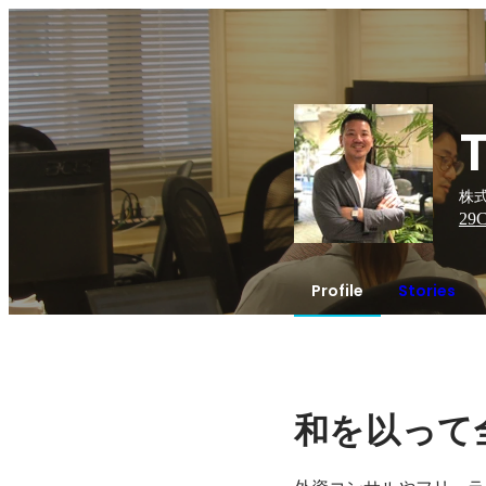
株式
29
C
Profile
Stories
和を以って