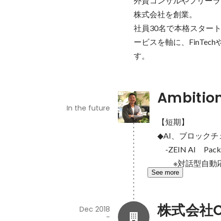
外資コンサルやフリーラン
株式会社を創業。

社員30名で本格スター
ービスを軸に、FinTe
す。
Ambitio
In the future
【短期】

◆AI、ブロック
　-ZEIN AI　Packa
　　※対話型自動応答
See more
株式会社Ca
Dec 2018
-