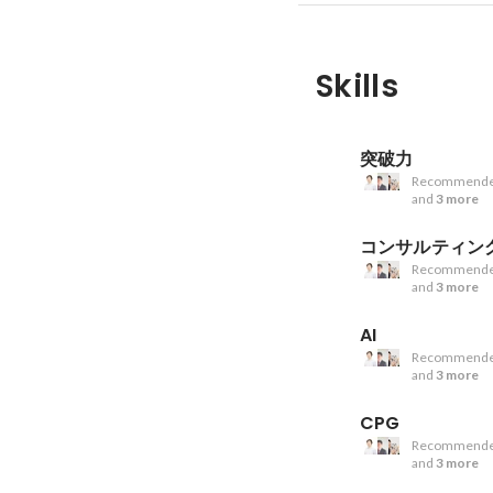
Skills
突破力
Recommende
and
3 more
コンサルティン
Recommende
and
3 more
AI
Recommende
and
3 more
CPG
Recommende
and
3 more