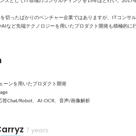
スとしてIT領域のコンサルティングを15年ほど行い。2017年1
トを切ったばかりのベンチャー企業ではありますが、ITコンサ
chやAIなど先端テクノロジーを用いたプロダクト開発も積極的に
n
チェーンを用いたプロダクト開発

ge

Chat/Robot、AI-OCR、音声/画像解析
rryz
7 years