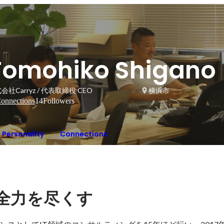
Tomohiko Shigano
会社Carryz / 代表取締役 CEO
横浜市
onnections
14
Followers
Personality
Connections
全力を尽くす