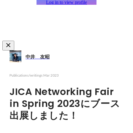
Log in to view profile
中井 友昭
Publications/writings
Mar 2023
JICA Networking Fair
in Spring 2023にブース
出展しました！