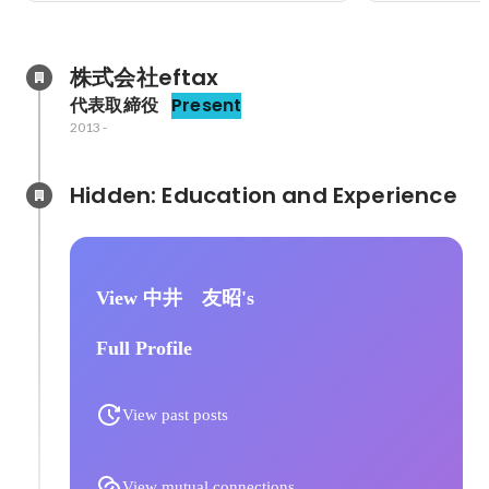
株式会社eftax
代表取締役
Present
2013
-
Hidden: Education and Experience	
View 中井 友昭's
Full Profile
View past posts
View mutual connections