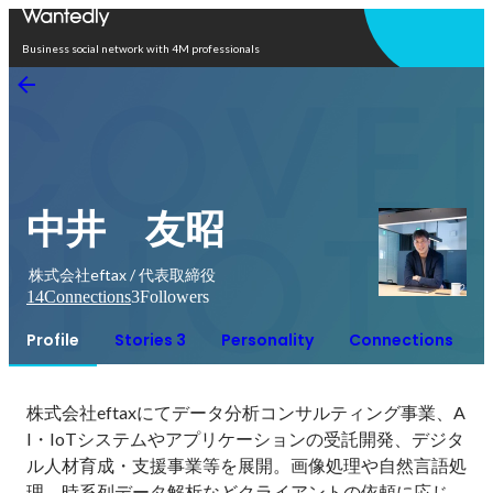
Open in app
Business social network with 4M professionals
中井 友昭
株式会社eftax / 代表取締役
14
Connections
3
Followers
Profile
Stories 3
Personality
Connections
株式会社eftaxにてデータ分析コンサルティング事業、A
I・IoTシステムやアプリケーションの受託開発、デジタ
ル人材育成・支援事業等を展開。画像処理や自然言語処
理、時系列データ解析などクライアントの依頼に応じ、