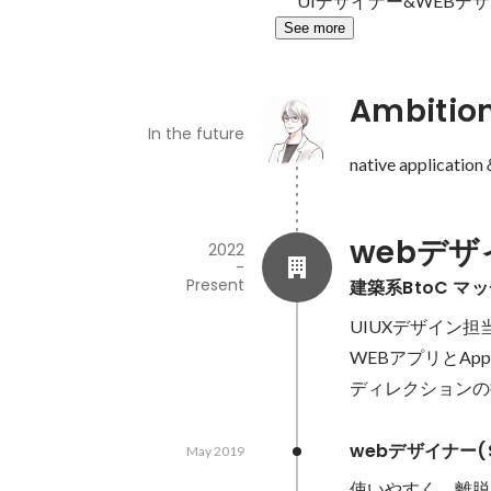
UIデザイナー&WEBデ
See more
Ambitio
In the future
native applicati
webデザ
2022
-
Present
建築系BtoC マ
UIUXデザイン担当
WEBアプリとAp
ディレクションの
webデザイナー(S
May 2019