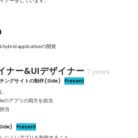
ザイナーをしています。
n
on＆hybrid applicationの開発
イナー&UIデザイナー
7 years
ッチングサイトの制作(Side)
Present
。

pleのアプリの両方を担当

担当
ide)
Present