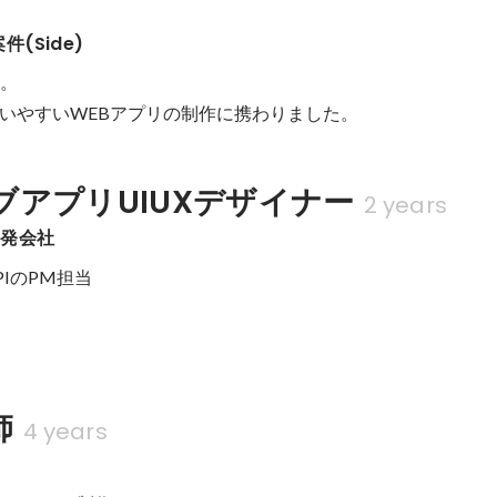
(Side)
。

いやすいWEBアプリの制作に携わりました。
ブアプリUIUXデザイナー
2 years
開発会社
IのPM担当

師
4 years