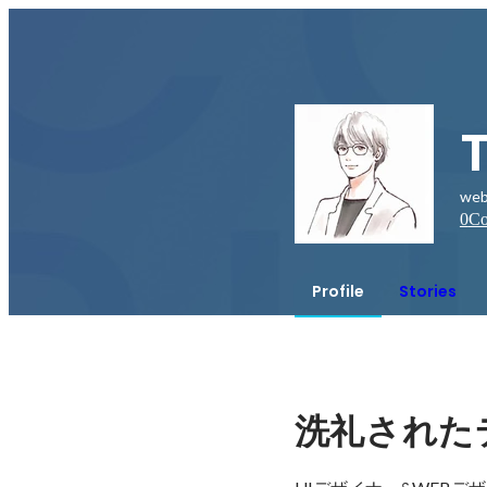
we
0
Co
Profile
Stories
洗礼された