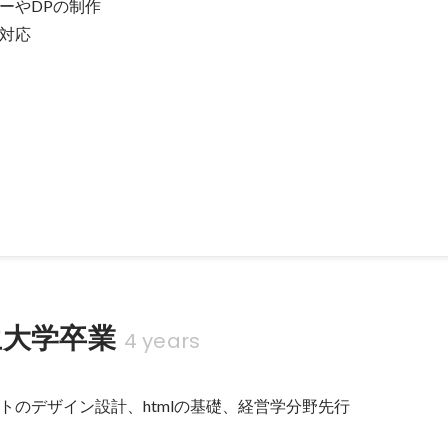
ーやDPの制作

対応
ターやチラシの制作
の作成 ★時間割やポスター制作 ★授業内配布プリントのデザイン
生大学卒業
4 years
トのデザイン設計、htmlの基礎、経営学分野先行