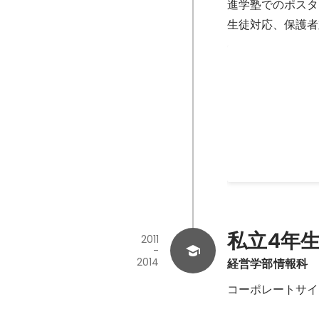
進学塾でのポスタ
生徒対応、保護者
校舎内のポス
★友人紹介カード
2015
-
2017
私立4年
2011
-
2014
経営学部情報科
コーポレートサイ