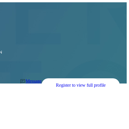
N
Message
Register to view full profile