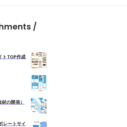
hments /
トTOP作成
B教材の開発）
ーポレートサイ