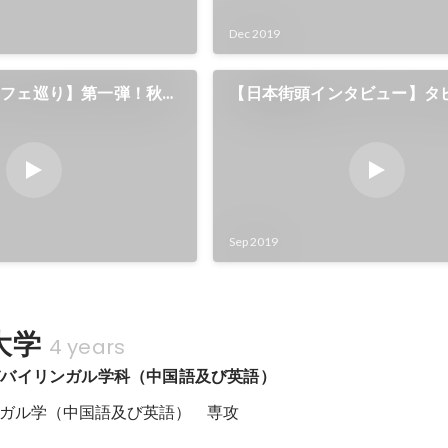
Dec 2019
カフェ巡り】第一弾！秋葉
【日本街頭インタビュー】タ
レジェンド級メイド降
クティー超熱狂的？日本の女
オカミルクティーへの愛を調
Sep 2019
大学
4 years
びバイリンガル学科（中国語及び英語）
ガル学（中国語及び英語）　専攻
