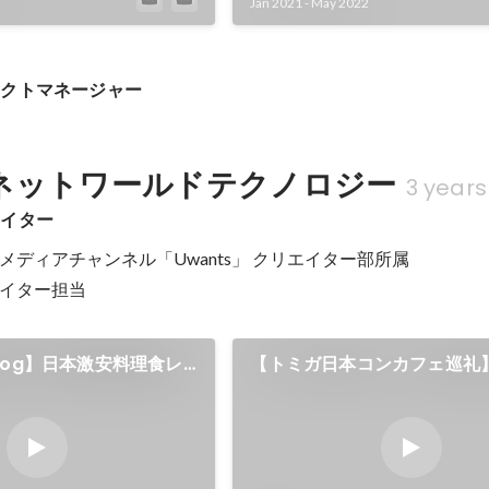
Jan 2021
-
May 2022
ェクトマネージャー
ネットワールドテクノロジー
3 years
エイター
ディアチャンネル「Uwants」 クリエイター部所属 

イター担当
log】日本激安料理食レ
【トミガ日本コンカフェ巡礼
🤤
鉄道居酒屋 鉄道ファンの集ま