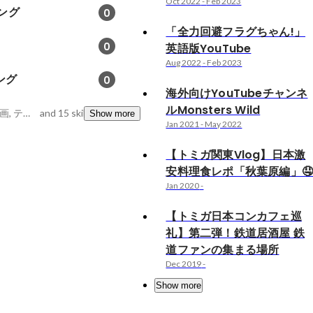
Oct 2022
-
Feb 2023
ング
0
「全力回避フラグちゃん!」
0
英語版YouTube
Aug 2022
-
Feb 2023
ング
0
海外向けYouTubeチャンネ
ルMonsters Wild
Facebook広告, 映像企画, テレビCM
and 15 skills
Show more
Jan 2021
-
May 2022
【トミガ関東Vlog】日本激
安料理食レポ「秋葉原編」
Jan 2020
-
【トミガ日本コンカフェ巡
礼】第二弾！鉄道居酒屋 鉄
道ファンの集まる場所
Dec 2019
-
Show more