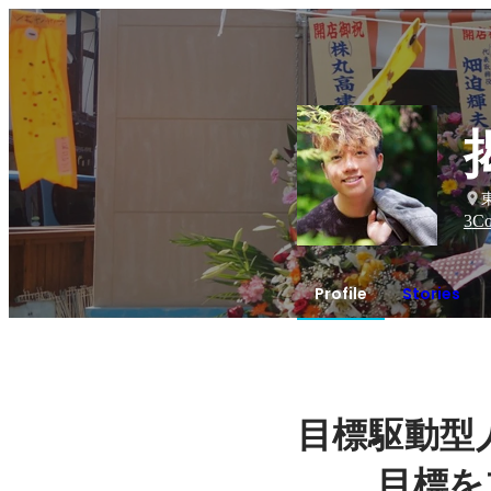
3
Co
Profile
Stories
目標駆動型
目標を