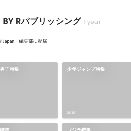
 BY Rパブリッシング
1 year
Japan」編集部に配属 

ス男子特集
少年ジャンプ特集
2016
顔特集
ゴジラ特集