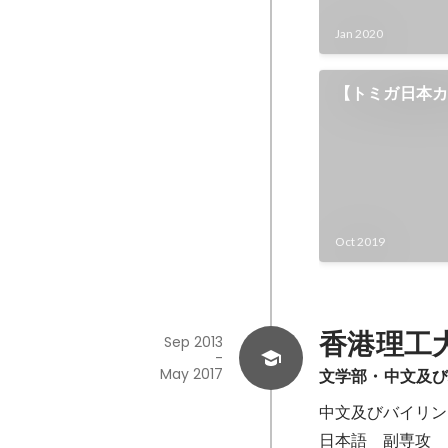
Jan 2020
【トミガ日本
原メイド喫茶 
臨！！！
Oct 2019
香港理工
Sep 2013
-
May 2017
文学部・中文及
中文及びバイリン
日本語　副専攻