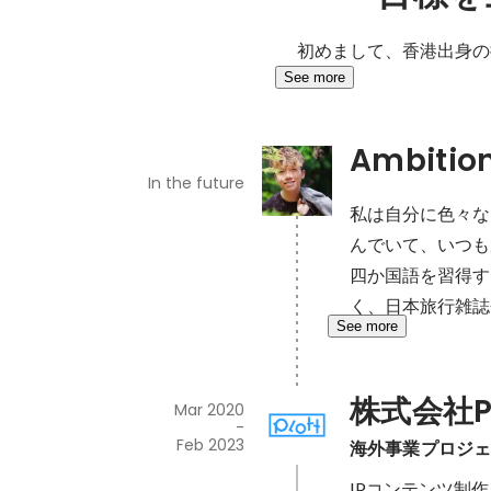
初めまして、香港出身の揭
See more
Ambitio
In the future
私は自分に色々な
んでいて、いつも
四か国語を習得す
く、日本旅行雑誌
See more
株式会社Pl
Mar 2020
-
Feb 2023
海外事業プロジ
IPコンテンツ制作