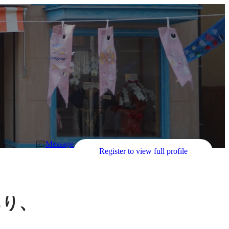
Message
Register to view full profile
、
あり