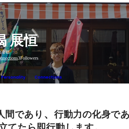
揭 展恒
東京都
nnections
3
Followers
Personality
Connections
、
人間であり
行動力の化身で
。
立てたら即行動します