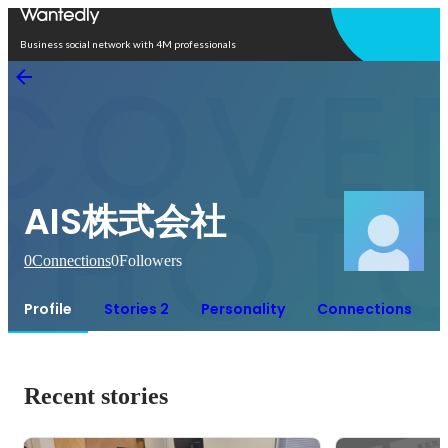
Open in app
Business social network with 4M professionals
AIS株式会社
0
Connections
0
Followers
Profile
Stories 2
Personality
Connections
Recent stories