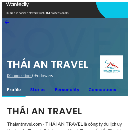
Open in app
Business social network with 4M professionals
THÁI AN TRAVEL
0
Connections
0
Followers
Profile
Stories
Personality
Connections
THÁI AN TRAVEL
Thaiantravel.com - THÁI AN TRAVEL là công ty du lịch uy 