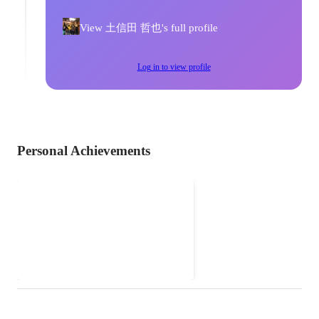
View 土信田 哲也's full profile
Log in to view profile
Personal Achievements
バンド活動