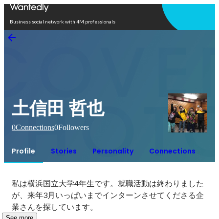
Open in app
Business social network with 4M professionals
土信田 哲也
0
Connections
0
Followers
Profile
Stories
Personality
Connections
私は横浜国立大学4年生です。就職活動は終わりました
が、来年3月いっぱいまでインターンさせてくださる企
業さんを探しています。
See more