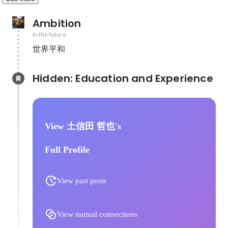
Ambition
In the future
世界平和
Hidden: Education and Experience	
View 土信田 哲也's
Full Profile
View past posts
View mutual connections