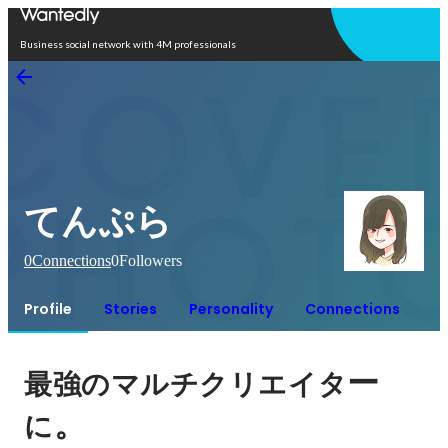
Open in app
Business social network with 4M professionals
てんぷら
0
Connections
0
Followers
Profile
Stories
Personality
Connections
ー
最強のマルチクリエイタ
。
に