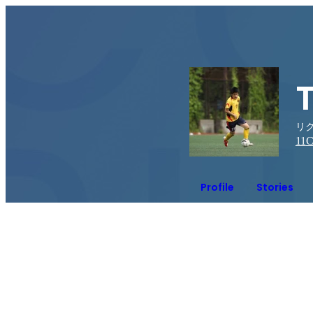
リク
11
C
Profile
Stories