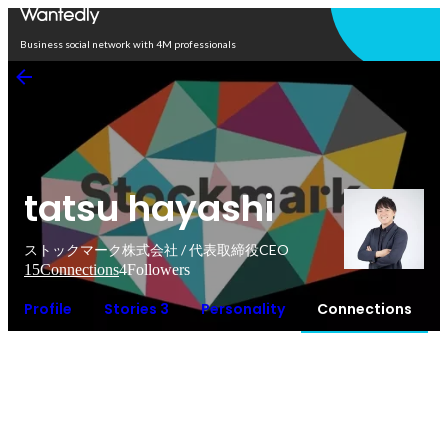
Open in app
Business social network with 4M professionals
tatsu hayashi
ストックマーク株式会社 / 代表取締役CEO
15
Connections
4
Followers
Profile
Stories 3
Personality
Connections