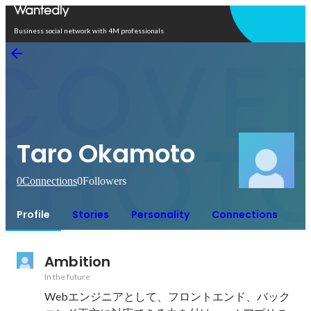
Open in app
Business social network with 4M professionals
Taro Okamoto
0
Connections
0
Followers
Profile
Stories
Personality
Connections
Ambition
In the future
Webエンジニアとして、フロントエンド、バック