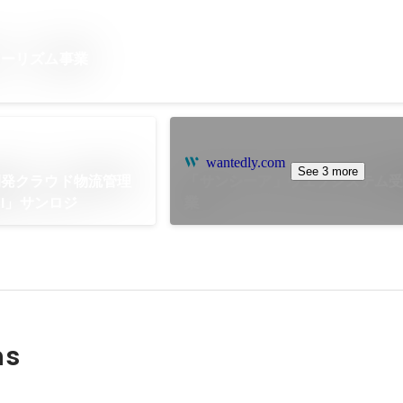
ツーリズム事業
wantedly.com
See 3 more
開発クラウド物流管理
「サンシーア」ウェブシステム
GI」サンロジ
業
ns