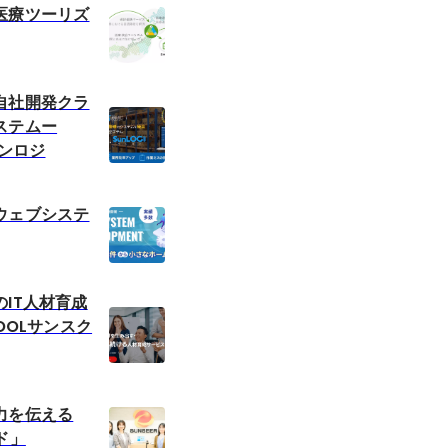
医療ツーリズ
自社開発クラ
ステムー
サンロジ
ウェブシステ
IT人材育成
OOLサンスク
力を伝える
ド」