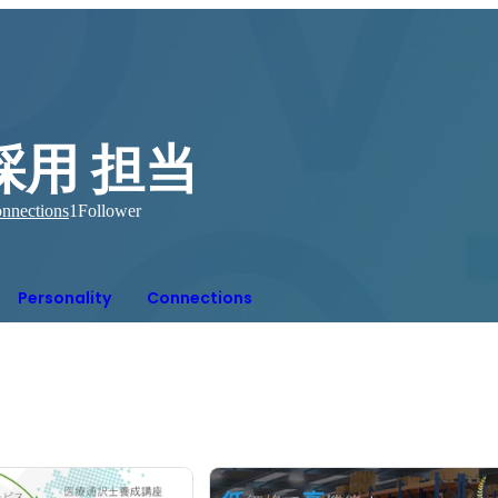
採用 担当
nnections
1
Follower
Personality
Connections