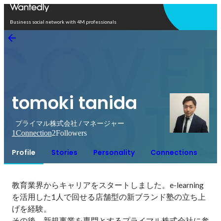
Open in app
Business social network with 4M professionals
tomoki tanida
プライマル株式会社 / マネージャー
1
Connection
2
Followers
Profile
Stories
Personality
Connections
教育業界からキャリアをスタートしました。e-learning
を活用した1人で回せる店舗型の新ブランド塾の立ち上
げを経験。

その後、新規事業を専門とするプライマル株式会社に参