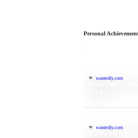
Personal Achievemen
wantedly.com
Embarcadero Tech
てきました！
Mar 2020
wantedly.com
エンジニアならコー