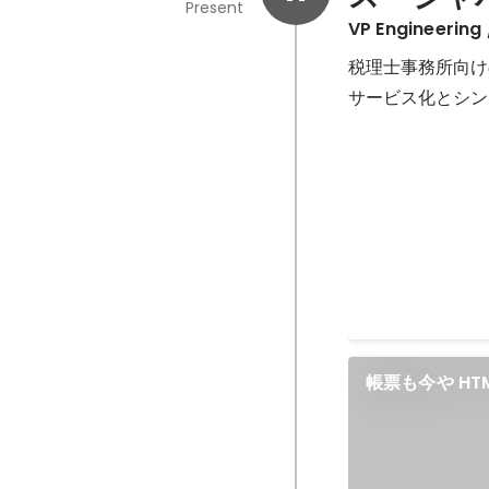
Present
VP Enginee
税理士事務所向けの
サービス化とシン
Qiita Advent
Ranking
2019（Comp
リ・LGTM 数）
帳票も今や HT
本の税理士を支
盤