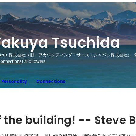
Takuya Tsuchida
katus 株式会社（旧：アカウンティング・サース・ジャパン株式会社） / VP 
onnections
12
Followers
Personality
Connections
f the building! -- Steve 
学研究科を修了後、野村総合研究所・博報堂ＤＹメディアパー