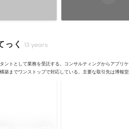
てっく
13 years
タントとして業務を受託する。コンサルティングからアプリケ
構築までワンストップで対応している。主要な取引先は博報堂
Jekyll::PaginateComman
The paginate command for Jekyll 
pagination templates. Generated 
work well on GitHub Pages.
pt の原理：クロージャの真実