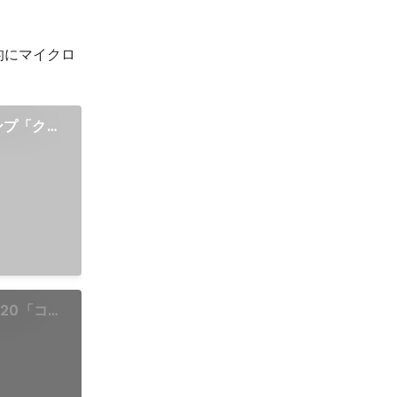
階的にマイクロ
ンプ「クラ
ードを！
Test を導入
on 20「コン
ソフトウェ
実現」