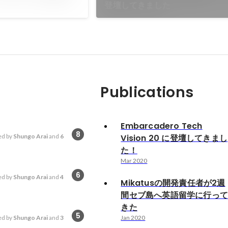
登壇してきました
Publications
Embarcadero Tech
8
d by
Shungo Arai
and
6
Vision 20 に登壇してきまし
た！
Mar 2020
6
d by
Shungo Arai
and
4
Mikatusの開発責任者が2週
間セブ島へ英語留学に行っ
きた
5
d by
Shungo Arai
and
3
Jan 2020