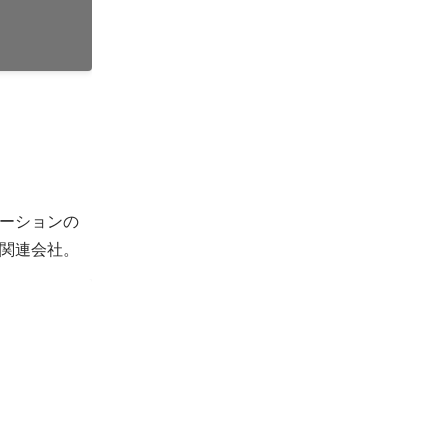
ーションの
関連会社。
d
generates
templates