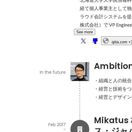
経て個人事業主として独
ラウド会計システムを提供
株式会社）で VP Eng
See more
qiita.com
+
Ambitio
In the future
・組織と人の統合
・経営と技術をつ
・経営とデザイン
Mikat
Feb 2017
ス・ジャ
-