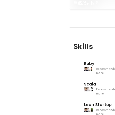
当然だよね？
Skills
Ruby
Recommende
more
Scala
Recommende
more
Lean Startup
Recommende
more