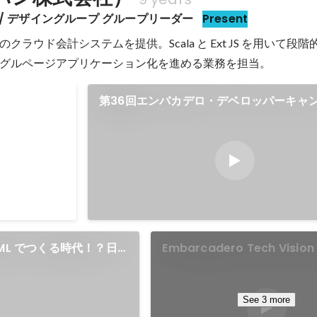
ring / デザイングループ グループリーダー
Present
クラウド会計システムを提供。Scala と Ext JS を用いて段
グルページアプリケーション化を進める業務を担当。
 Calendar
第36回エンバカデロ・デベロッパーキャ
ウド税務・会計・給与システム開発にスピ
any カテゴ
A-SaaS が Sencha Ext JS / Sencha 
10位
した軌跡」
ML でつくる時代！？日
Embarcadero Tech Visi
えるサーバーレス帳票基
ポーネントアプローチによる
ア開発の俊敏性と品質向上の
See 3 more