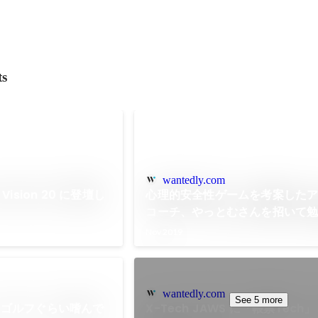
ts
wantedly.com
 Vision 20 に登壇し
心理的安全性ゲームを考案した
コーチ、やっとむさんを招いて
催しました（前編）
Nov 2019
wantedly.com
See 5 more
ドゴルフぐらい嗜んで
X-Tech JAWS に「帳票Tec